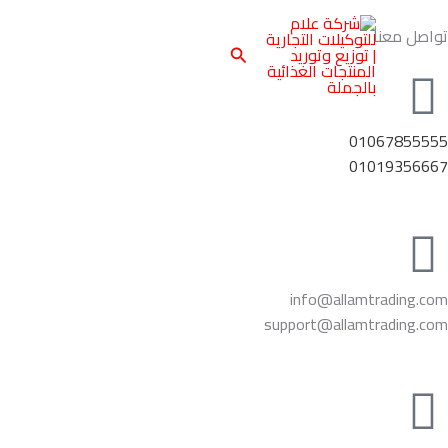
Car
خطي
لى
Total
تواصل معنا
البحث
لمحتوى
01067855555
01019356667
info@allamtrading.com
support@allamtrading.com