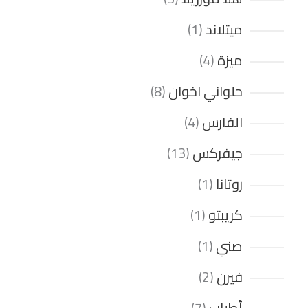
ميتلاند
1
ميزة
4
حلواني اخوان
8
الفارس
4
جيفركس
13
روتانا
1
كريبتو
1
صني
1
فيرن
2
أطياب
7