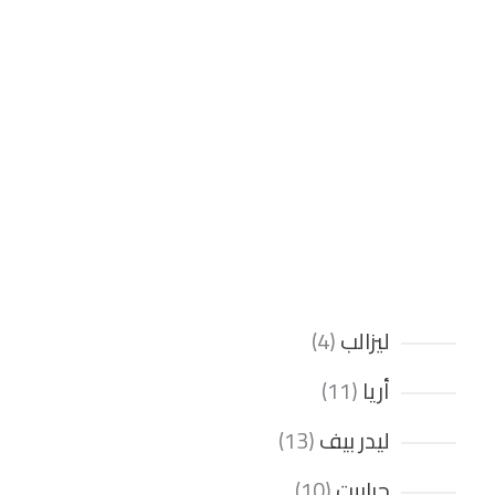
ليزالب
4
أريا
11
ليدر بيف
13
جرابيت
10