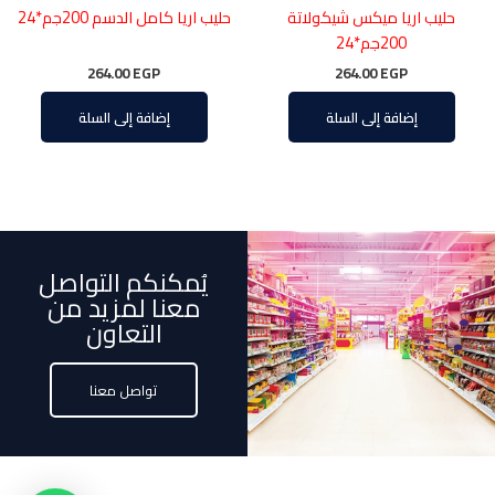
حليب اريا ميكس شيكولاتة
حليب اريا كامل الدسم 200جم*24
200جم*24
264.00
EGP
264.00
EGP
إضافة إلى السلة
إضافة إلى السلة
يُمكنكم التواصل
معنا لمزيد من
التعاون
تواصل معنا