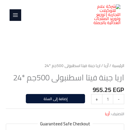
خطي
MAIN
فيتا
لى
اسطنبولى
MENU
لمحتوى
500جم
*24
كمية
اريا
جبنة
الرئيسية
/
أريا
/ اريا جبنة فيتا اسطنبولى 500جم *24
فيتا
اريا جبنة فيتا اسطنبولى 500جم *24
اسطنبولى
500جم
955.25
EGP
*24
-
+
إضافة إلى السلة
التصنيف:
أريا
Guaranteed Safe Checkout