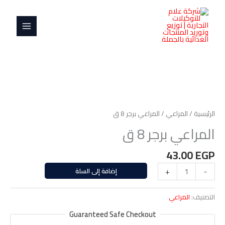
خطي
MAIN
8
لى
ق
MENU
لمحتوى
كمية
المراعي
برجر
الرئيسية
/
المراعي
/ المراعي برجر 8 ق
8
المراعي برجر 8 ق
ق
43.00
EGP
-
+
إضافة إلى السلة
التصنيف:
المراعي
Guaranteed Safe Checkout