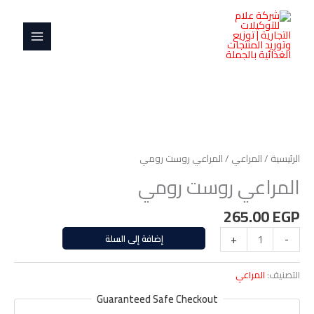
خطي
MAIN
رومي
لى
MENU
لمحتوى
كمية
المراعي
روست
الرئيسية
/
المراعي
/ المراعي روست رومي
رومي
المراعي روست رومي
265.00
EGP
-
+
إضافة إلى السلة
التصنيف:
المراعي
Guaranteed Safe Checkout