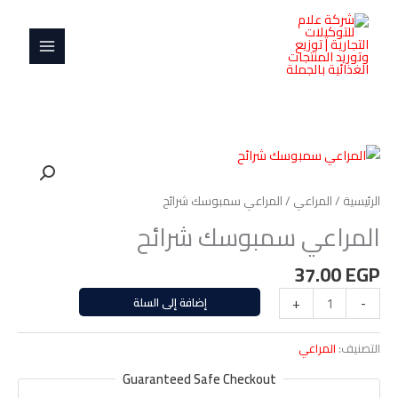
خطي
MAIN
شرائح
لى
MENU
لمحتوى
كمية
المراعي
سمبوسك
الرئيسية
/
المراعي
/ المراعي سمبوسك شرائح
شرائح
المراعي سمبوسك شرائح
37.00
EGP
-
+
إضافة إلى السلة
التصنيف:
المراعي
Guaranteed Safe Checkout