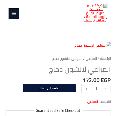
خطي
MAIN
دجاج
لى
MENU
لمحتوى
كمية
المراعي
لانشون
الرئيسية
/
المراعي
/ المراعي لانشون دجاج
دجاج
المراعي لانشون دجاج
172.00
EGP
-
+
إضافة إلى السلة
التصنيف:
المراعي
Guaranteed Safe Checkout