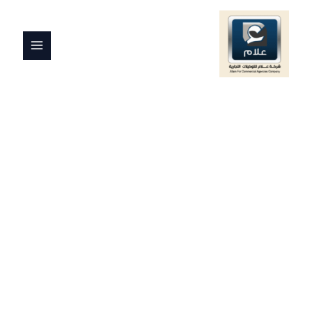
خطي
MAIN
لى
MENU
لمحتوى
كمية
بداية
برجر