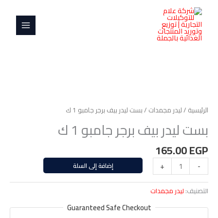
خطي
MAIN
بيف
لى
برجر
MENU
لمحتوى
جامبو
1
ك
كمية
بست
ليدر
الرئيسية
/
ليدر مجمدات
/ بست ليدر بيف برجر جامبو 1 ك
بيف
بست ليدر بيف برجر جامبو 1 ك
برجر
جامبو
165.00
EGP
1
ك
-
+
إضافة إلى السلة
التصنيف:
ليدر مجمدات
Guaranteed Safe Checkout