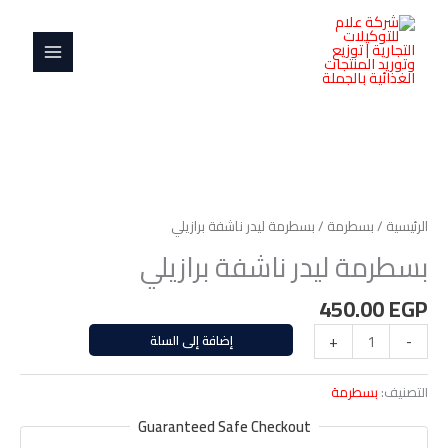
خطي
MAIN
ناشفة
لى
برازيلي
MENU
لمحتوى
كمية
بسطرمة
ليدر
الرئيسية
/
بسطرمة
/ بسطرمة ليدر ناشفة برازيلي
ناشفة
بسطرمة ليدر ناشفة برازيلي
برازيلي
450.00
EGP
-
+
إضافة إلى السلة
التصنيف:
بسطرمة
Guaranteed Safe Checkout