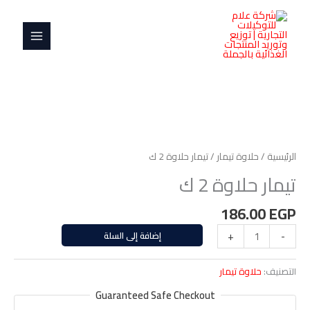
خطي
MAIN
2
لى
ك
MENU
لمحتوى
كمية
تيمار
حلاوة
الرئيسية
/
حلاوة تيمار
/ تيمار حلاوة 2 ك
2
تيمار حلاوة 2 ك
ك
186.00
EGP
-
+
إضافة إلى السلة
التصنيف:
حلاوة تيمار
Guaranteed Safe Checkout