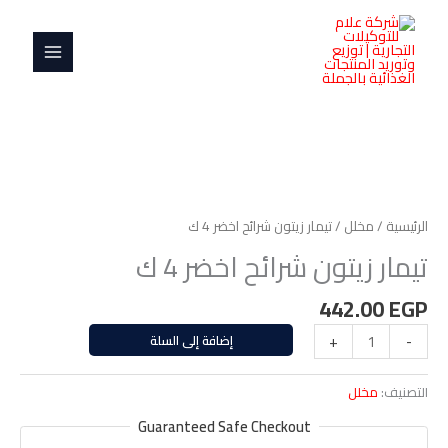
خطي
MAIN
شرائح
لى
اخضر
MENU
لمحتوى
4
ك
كمية
تيمار
زيتون
الرئيسية
/
مخلل
/ تيمار زيتون شرائح اخضر 4 ك
شرائح
تيمار زيتون شرائح اخضر 4 ك
اخضر
4
442.00
EGP
ك
-
+
إضافة إلى السلة
التصنيف:
مخلل
Guaranteed Safe Checkout