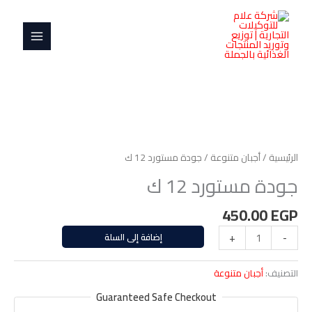
خطي
MAIN
12
لى
ك
MENU
لمحتوى
كمية
جودة
مستورد
الرئيسية
/
أجبان متنوعة
/ جودة مستورد 12 ك
12
جودة مستورد 12 ك
ك
450.00
EGP
-
+
إضافة إلى السلة
التصنيف:
أجبان متنوعة
Guaranteed Safe Checkout