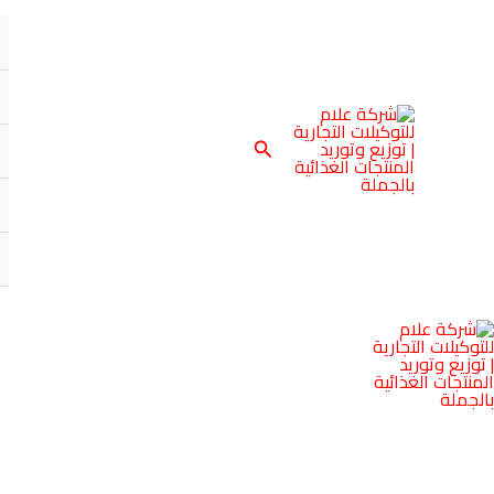
خطي
لى
لمحتوى
البحث