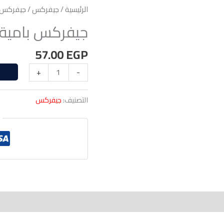
الرئيسية
/
جيفركس
/ جيفركس ب
جيفركس بامية ز
57.00
EGP
+
-
التصنيف:
جيفركس