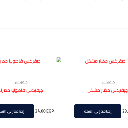
جيفركس
جيفركس
جيفركس خضار مشكل
جيفركس فاصوليا خضراء
24.00
EGP
23
إضافة إلى السلة
إضافة إلى السل