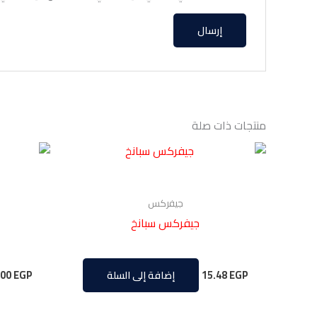
منتجات ذات صلة
جيفركس
جيفركس سبانخ
.00
EGP
15.48
EGP
إضافة إلى السلة