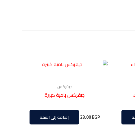
جيفركس
جيفركس بامية كبيرة
23.00
EGP
ة
إضافة إلى السلة