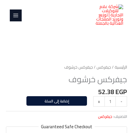
خطي
MAIN
لى
MENU
لمحتوى
كمية
جيفركس
خرشوف
الرئيسية
/
جيفركس
/ جيفركس خرشوف
جيفركس خرشوف
52.38
EGP
-
+
إضافة إلى السلة
التصنيف:
جيفركس
Guaranteed Safe Checkout