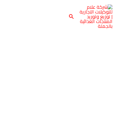
خطي
لى
البحث
لمحتوى
كمية
جيفركس
خضار
مشكل