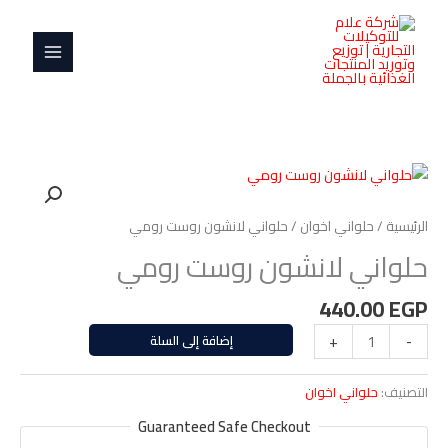
خطي
MAIN
روست
لى
رومي
MENU
لمحتوى
كمية
حلواني
لانشون
الرئيسية
/
حلواني اخوان
/ حلواني لانشون روست رومي
روست
حلواني لانشون روست رومي
رومي
440.00
EGP
-
+
إضافة إلى السلة
التصنيف:
حلواني اخوان
Guaranteed Safe Checkout