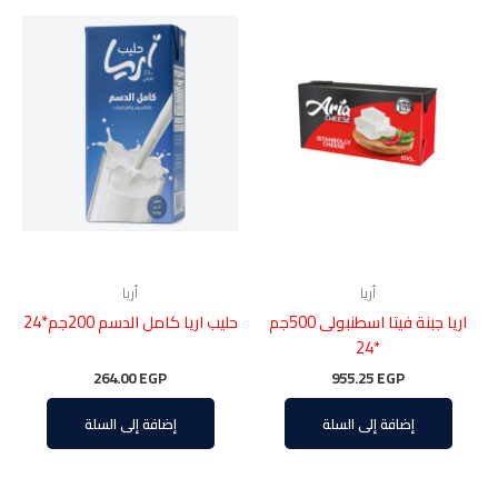
أريا
أريا
اريا جبنة فيتا اسطنبولى 500جم
حليب اريا كامل الدسم 200جم*24
*24
264.00
EGP
955.25
EGP
إضافة إلى السلة
إضافة إلى السلة