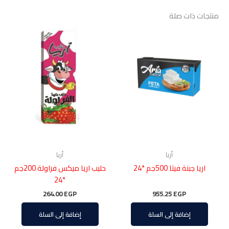
منتجات ذات صلة
أريا
أريا
اريا جبنة فيتا 500جم *24
حليب اريا ميكس فراولة 200جم
*24
264.00
EGP
955.25
EGP
إضافة إلى السلة
إضافة إلى السلة