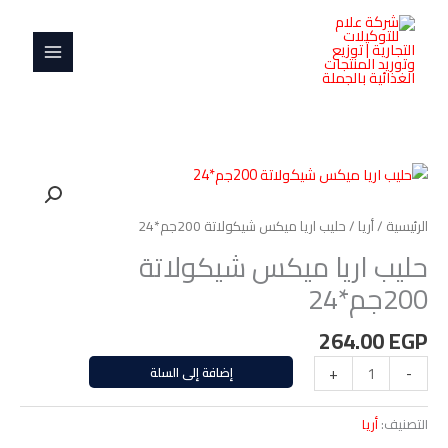
خطي
MAIN
ميكس
لى
شيكولاتة
MENU
لمحتوى
200جم*24
كمية
حليب
اريا
الرئيسية
/
أريا
/ حليب اريا ميكس شيكولاتة 200جم*24
ميكس
حليب اريا ميكس شيكولاتة
شيكولاتة
200جم*24
200جم*24
264.00
EGP
-
+
إضافة إلى السلة
التصنيف:
أريا