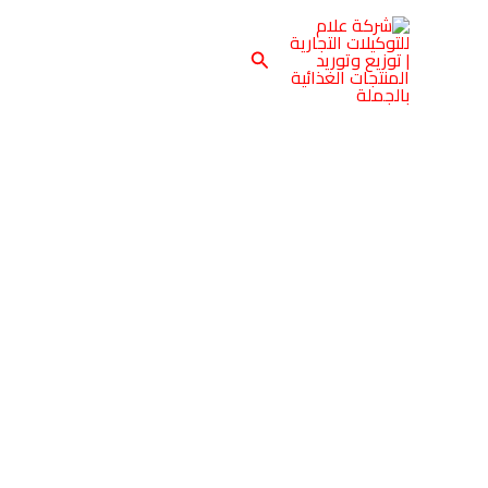
خطي
لى
البحث
لمحتوى
كمية
روتانا
شيدر