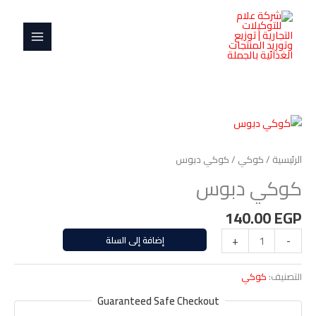
خطي
MAIN
لى
MENU
لمحتوى
كمية
كوكي
دبوس
الرئيسية
/
كوكي
/ كوكي دبوس
كوكي دبوس
140.00
EGP
-
+
إضافة إلى السلة
التصنيف:
كوكي
Guaranteed Safe Checkout