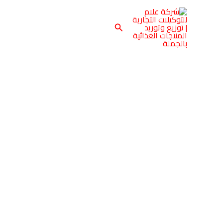
خطي
لى
البحث
لمحتوى
كمية
لانشون
ليدر
3ك
فلفل