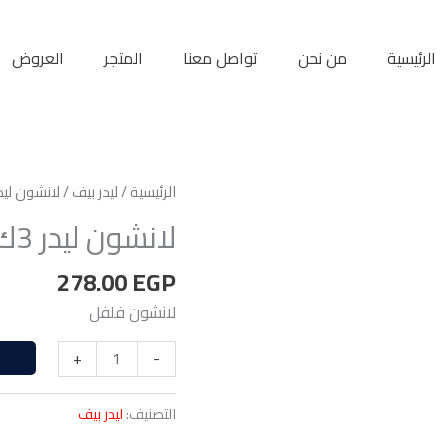
الرئيسية
من نحن
تواصل معنا
المتجر
العروض
الرئيسية
/
ليدر بيف
/ لانشون ليدر 3ك فل
لانشون ليدر 3ك فلفل
278.00
EGP
لانشون فلفل
+
-
التصنيف:
ليدر بيف