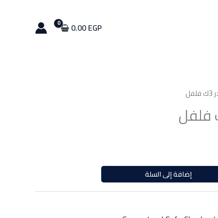
ليدر
3ك
فلفل
0.00
EGP
فل
إضافة إلى السلة