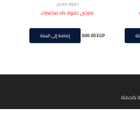
حلاوة مارجين
مارجين حلاوة 4ك مكسرات
600.00
EGP
لة
إضافة إلى السلة