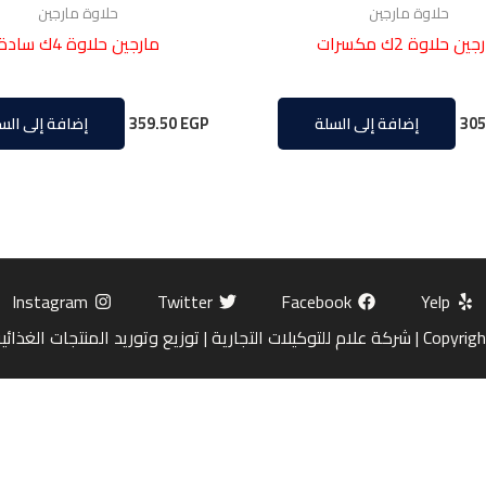
حلاوة مارجين
حلاوة مارجين
ين حلاوة 2ك مكسرات
مارجين حلاوة 4ك سادة
359.50
EGP
305
إضافة إلى السلة
إضافة إلى الس
Instagram
Twitter
Facebook
Yelp
ة | توزيع وتوريد المنتجات الغذائية بالجملة