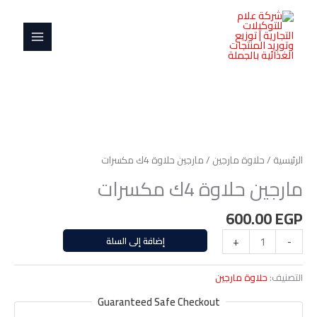
خطي
MAIN
4ك
لى
مكسرات
MENU
لمحتوى
كمية
مارجين
حلاوة
الرئيسية
/
حلاوة مارجين
/ مارجين حلاوة 4ك مكسرات
4ك
مارجين حلاوة 4ك مكسرات
مكسرات
600.00
EGP
-
+
إضافة إلى السلة
التصنيف:
حلاوة مارجين
Guaranteed Safe Checkout