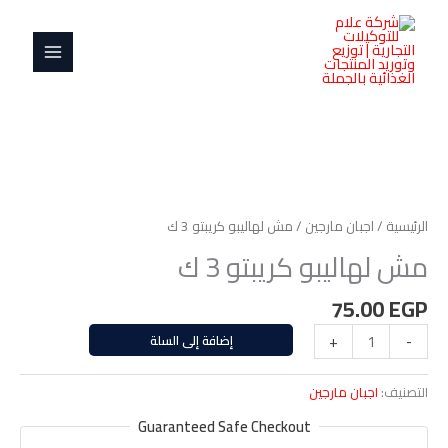
خطي
MAIN
كريبتو
لى
3
MENU
لمحتوى
ك
كمية
مش
لهاليبو
الرئيسية
/
اجبان مارجين
/ مش لهاليبو كريبتو 3 ك
كريبتو
مش لهاليبو كريبتو 3 ك
3
ك
75.00
EGP
-
+
إضافة إلى السلة
التصنيف:
اجبان مارجين
Guaranteed Safe Checkout