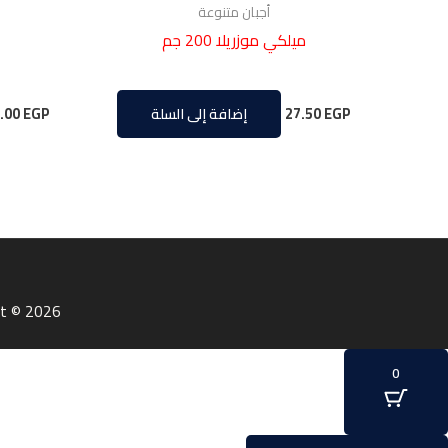
أجبان متنوعة
ميلكي موزريلا 200 جم
.00
EGP
27.50
EGP
إضافة إلى السلة
Copyright © 2026 | شركة علام للتوكيلات التجاري
0