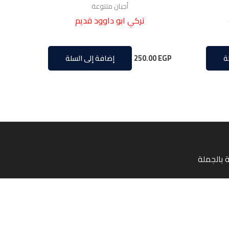
أجبان متنوعة
تركي ابو داوود قديم
250.00
EGP
ة
إضافة إلى السلة