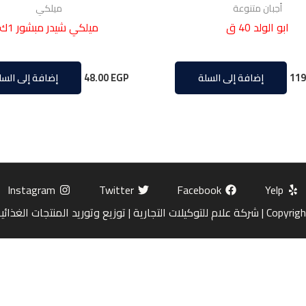
أجبان متنوعة
ميلكي
ابو الولد 40 ق
ميلكي شيدر مبشور 1ك
48.00
EGP
119
إضافة إلى السلة
إضافة إلى السل
Instagram
Twitter
Facebook
Yelp
ة | توزيع وتوريد المنتجات الغذائية بالجملة