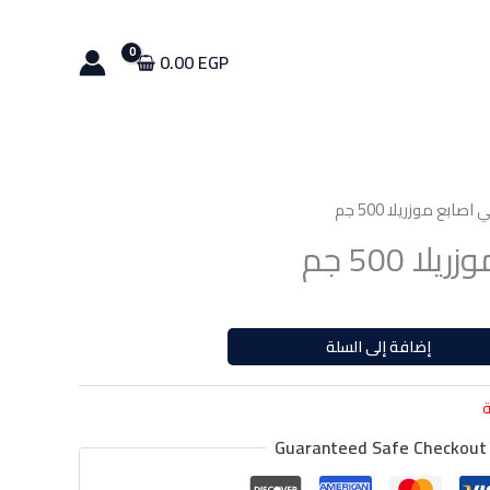
اصابع
موزريلا
500
0.00
EGP
جم
صابع موزريلا 500 جم
 500 جم
إضافة إلى السلة
ة
Guaranteed Safe Checkout