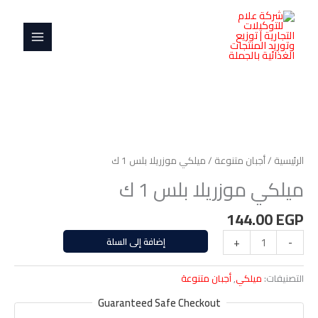
خطي
MAIN
بلس
لى
1
MENU
لمحتوى
ك
كمية
ميلكي
موزريلا
الرئيسية
/
أجبان متنوعة
/ ميلكي موزريلا بلس 1 ك
بلس
ميلكي موزريلا بلس 1 ك
1
ك
144.00
EGP
-
+
إضافة إلى السلة
التصنيفات:
ميلكي
,
أجبان متنوعة
Guaranteed Safe Checkout