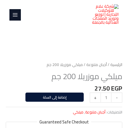
خطي
MAIN
200
لى
جم
MENU
لمحتوى
كمية
ميلكي
موزريلا
الرئيسية
/
أجبان متنوعة
/ ميلكي موزريلا 200 جم
200
ميلكي موزريلا 200 جم
جم
27.50
EGP
-
+
إضافة إلى السلة
التصنيفات:
أجبان متنوعة
,
ميلكي
Guaranteed Safe Checkout