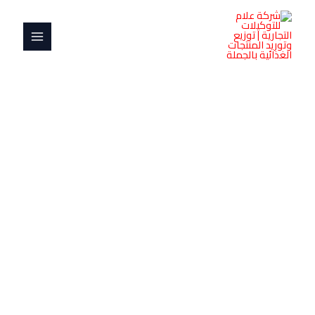
خطي
MAIN
1ك
لى
بلس
MENU
لمحتوى
كمية
هلا
موزريلا
1ك
بلس