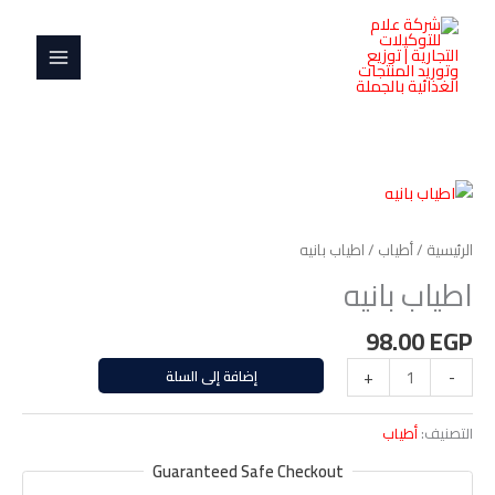
خطي
MAIN
لى
MENU
لمحتوى
كمية
اطياب
بانيه
الرئيسية
/
أطياب
/ اطياب بانيه
اطياب بانيه
98.00
EGP
-
+
إضافة إلى السلة
التصنيف:
أطياب
Guaranteed Safe Checkout