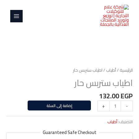
خطي
MAIN
حار
لى
MENU
لمحتوى
كمية
اطياب
ستربس
الرئيسية
/
أطياب
/ اطياب ستربس حار
حار
اطياب ستربس حار
132.00
EGP
-
+
إضافة إلى السلة
التصنيف:
أطياب
Guaranteed Safe Checkout