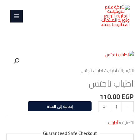
خطي
MAIN
لى
MENU
لمحتوى
كمية
اطياب
ناجتس
الرئيسية
/
أطياب
/ اطياب ناجتس
اطياب ناجتس
110.00
EGP
-
+
إضافة إلى السلة
التصنيف:
أطياب
Guaranteed Safe Checkout