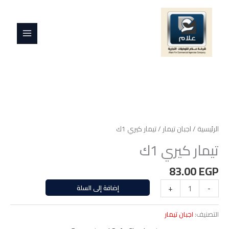
خطي
MAIN
1ك
لى
MENU
لمحتوى
كمية
تيمار
كيري
الرئيسية
/
اجبان تيمار
/ تيمار كيري 1ك
1ك
تيمار كيري 1ك
83.00
EGP
-
+
إضافة إلى السلة
التصنيف:
اجبان تيمار