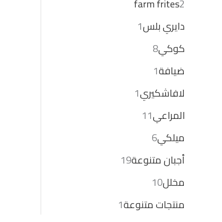
farm frites
2
دايري بلس
1
كوكي
8
ضيافة
1
لافاشكيري
1
المراعي
11
ميلكي
6
أجبان متنوعة
19
مخلل
10
منتجات متنوعة
1