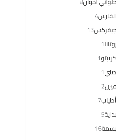
حلواني اخوان
8
الفارس
4
جيفركس
13
روتانا
1
كريبتو
1
صني
1
فيرن
2
أطياب
7
بداية
5
بسمة
16