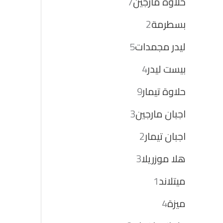
حلاوة مارجين
7
بسطرمة
2
ليدر مجمدات
5
بيست ليدر
4
حلاوة تيمار
9
اجبان مارجين
3
اجبان تيمار
2
هلا موزريلا
3
ميتلاند
1
ميزة
4