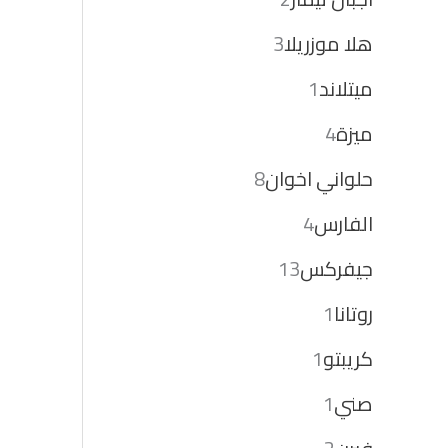
هلا موزريلا
3
ميتلاند
1
ميزة
4
حلواني اخوان
8
الفارس
4
جيفركس
13
روتانا
1
كريبتو
1
صني
1