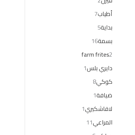
فيرن
2
أطياب
7
بداية
5
بسمة
16
farm frites
2
دايري بلس
1
كوكي
8
ضيافة
1
لافاشكيري
1
المراعي
11