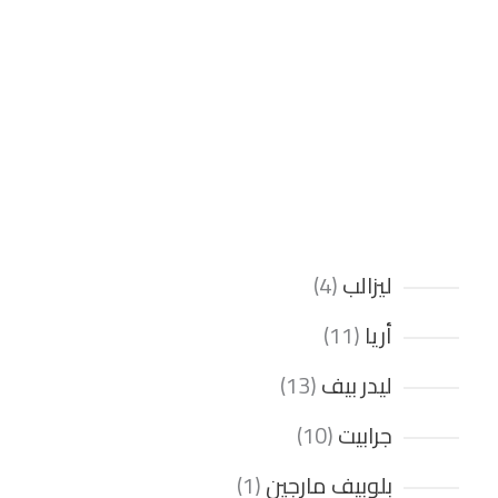
ليزالب
4
أريا
11
ليدر بيف
13
جرابيت
10
بلوبيف مارجين
1