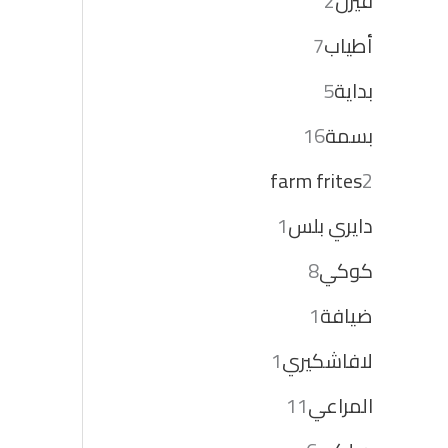
فيرن
2
أطياب
7
بداية
5
بسمة
16
farm frites
2
دايري بلس
1
كوكي
8
ضيافة
1
لافاشكيري
1
المراعي
11