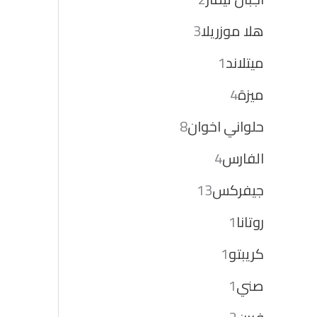
هلا موزريلا
3
ميتلاند
1
ميزة
4
حلواني اخوان
8
الفارس
4
جيفركس
13
روتانا
1
كريبتو
1
صني
1