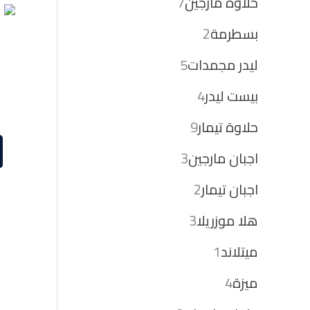
حلاوة مارجين
7
بسطرمة
2
ليدر مجمدات
5
بيست ليدر
4
حلاوة تيمار
9
اجبان مارجين
3
اجبان تيمار
2
هلا موزريلا
3
ميتلاند
1
ميزة
4