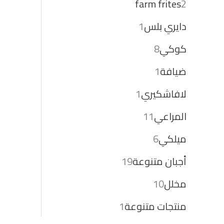
farm frites
2
دايري بلس
1
كوكي
8
ضيافة
1
لافاشكيري
1
المراعي
11
ميلكي
6
أجبان متنوعة
19
مخلل
10
منتجات متنوعة
1