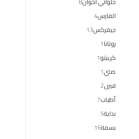
حلواني اخوان
8
الفارس
4
جيفركس
13
روتانا
1
كريبتو
1
صني
1
فيرن
2
أطياب
7
بداية
5
بسمة
16